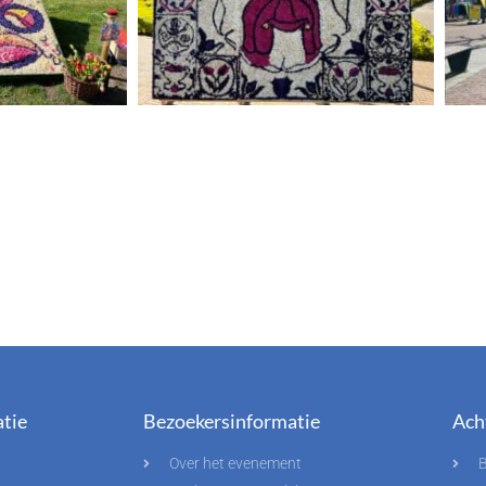
tie
Bezoekersinformatie
Ach
Over het evenement
B