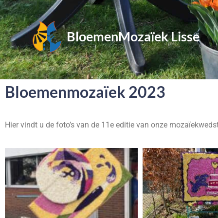
BloemenMozaïek Lisse
Bloemenmozaïek 2023
Hier vindt u de foto’s van de 11e editie van onze mozaïekwedst