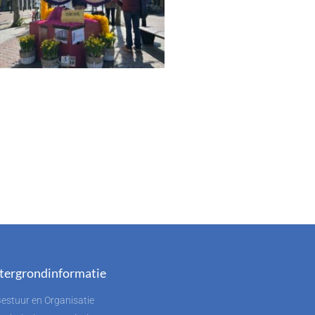
tergrondinformatie
estuur en Organisatie