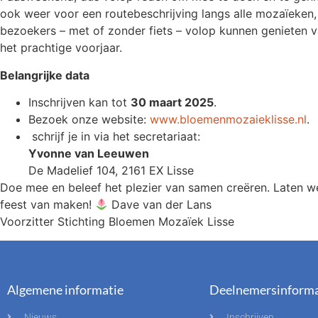
ook weer voor een routebeschrijving langs alle mozaïeken
bezoekers – met of zonder fiets – volop kunnen genieten van
het prachtige voorjaar.
Belangrijke data
Inschrijven kan tot
30 maart 2025
.
Bezoek onze website:
www.bloemenmozaieklisse.nl
.
schrijf je in via het secretariaat:
Yvonne van Leeuwen
De Madelief 104, 2161 EX Lisse
Doe mee en beleef het plezier van samen creëren. Laten we
feest van maken!
Dave van der Lans
Voorzitter Stichting Bloemen Mozaïek Lisse
Algemene informatie
Deelnemersinforma
Nieuws
Inschrijven