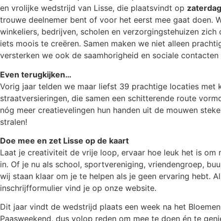
en vrolijke wedstrijd van Lisse, die plaatsvindt op
zaterdag
trouwe deelnemer bent of voor het eerst mee gaat doen. Wi
winkeliers, bedrijven, scholen en verzorgingstehuizen zich
iets moois te creëren. Samen maken we niet alleen pracht
versterken we ook de saamhorigheid en sociale contacten
Even terugkijken…
Vorig jaar telden we maar liefst 39 prachtige locaties met 
straatversieringen, die samen een schitterende route vorm
nóg meer creatievelingen hun handen uit de mouwen steke
stralen!
Doe mee en zet Lisse op de kaart
Laat je creativiteit de vrije loop, ervaar hoe leuk het is om
in. Of je nu als school, sportvereniging, vriendengroep, bu
wij staan klaar om je te helpen als je geen ervaring hebt. Al
inschrijfformulier vind je op onze website.
Dit jaar vindt de wedstrijd plaats een week na het Bloemen
Paasweekend, dus volop reden om mee te doen én te genie