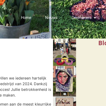
Home
Nieuws
Deelnemers
len we iedereen hartelijk
dstrijd van 2024. Dankzij
cces! Jullie betrokkenheid is
te maken.
emen aan de meest kleurrijke