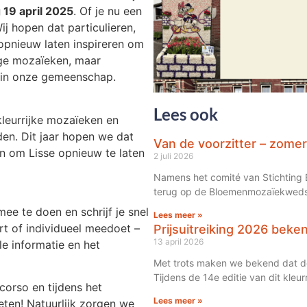
 19 april 2025
. Of je nu een
j hopen dat particulieren,
 opnieuw laten inspireren om
ige mozaïeken, maar
 in onze gemeenschap.
Lees ook
kleurrijke mozaïeken en
den. Dit jaar hopen we dat
Van de voorzitter – zome
n om Lisse opnieuw te laten
2 juli 2026
Namens het comité van Stichting B
terug op de Bloemenmozaïekwedstr
 mee te doen en schrijf je snel
Lees meer »
urt of individueel meedoet –
Prijsuitreiking 2026 beke
13 april 2026
le informatie en het
Met trots maken we bekend dat de 
Tijdens de 14e editie van dit kleu
corso en tijdens het
Lees meer »
ten! Natuurlijk zorgen we